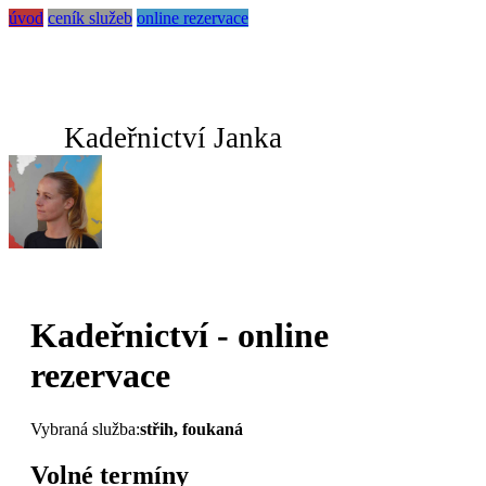
úvod
ceník služeb
online rezervace
Kadeřnictví Janka
Kadeřnictví - online
rezervace
Vybraná služba:
střih, foukaná
Volné termíny