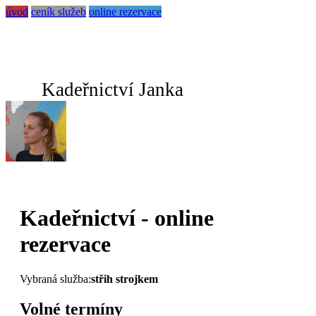
úvod
ceník služeb
online rezervace
Kadeřnictví Janka
Kadeřnictví - online
rezervace
Vybraná služba:
střih strojkem
Volné termíny